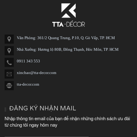
Kinh nghiệm mở quán cà phê nhỏ
thành công, đông khách
Thiết kế nội thất quán cà phê tại
quận 10 TP HCM
Văn Phòng: 361/2 Quang Trung, P.10, Q. Gò Vấp, TP. HCM
Ngày nay, kinh doanh quán cafe
đang là một lĩnh vực kinh doanh khá
Nhà Xưởng: Hương lộ 80B, Đông Thạnh, Hóc Môn, TP. HCM
hot. Đây là hình thức kinh doanh...
0911 343 553
Thiết kế nội thất quán cà phê tại
xinchao@tta-decor.com
quận 11 TP HCM
Ý tưởng cho bạn thiết kế quán cafe
tta-decor.com
độc đáo xuất phát từ sự khác biệt
giữa quán cafe...
ĐĂNG KÝ NHẬN MAIL
Thiết kế nội thất quán cà phê tại
quận 12 TP HCM
Nhập thông tin email của bạn để nhận những chính sách ưu đãi
Nhiều người nhận xét rằng quán cafe
từ chúng tôi ngay hôm nay
được coi là thành công khi quán có
những đặc trưng...