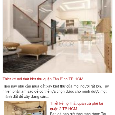
Thiết kế nội thất quán cà phê tại
quận 1 TP HCM
Bước đầu trong việc kinh doanh quán
cà phê thì việc thiết kế nội thất quán
Thiết kế nội thất biệt thự quận Tân Bình TP HCM
cafe là rất...
Hiện nay nhu cầu mua đất xây biệt thự của mọi người rất lớn. Tuy
nhiên phải làm sao để có thể lựa chọn được cho mình được một
Thiết kế nội thất quán cà phê tại
mảnh đất để xây dựng căn...
quận 2 TP HCM
Bạn đã bao giờ thắc mắc rằng: Tại
sao thiết kế quán cafe đẹp, nội thất