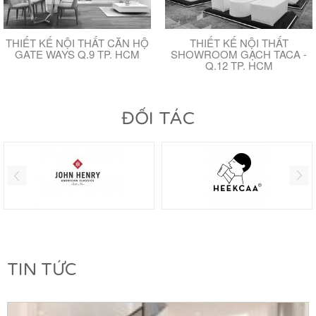
THIẾT KẾ NỘI THẤT CĂN HỘ
THIẾT KẾ NỘI THẤT
GATE WAYS Q.9 TP. HCM
SHOWROOM GẠCH TACA -
Q.12 TP. HCM
ĐỐI TÁC
TIN TỨC