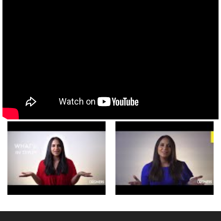
Thiết kế nội thất quán cà phê tại
quận 6 TP HCM
Tổng hợp những quán cà phê độc
đáo ở Sài Gòn
Thiết kế nội thất quán cà phê tại
quận 7 TP HCM
4 ý tưởng kinh doanh cafe “có một
không hai” tại Việt Nam
Thiết kế nội thất quán cà phê tại
quận 8 TP HCM
8 phong cách thiết kế quán café siêu
đẹp “khách đến chẳng muốn về”
Thiết kế nội thất quán cà phê tại
quận 9 TP HCM