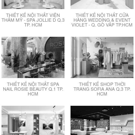
THIẾT KẾ NỘI THẤT VIỆN
THIẾT KẾ NỘI THẤT CỬA
THẨM MỸ - SPA JOLLIE D Q.3
HÀNG WEDDING & EVENT
TP. HCM
VIOLET - Q. GÒ VẤP TP.HCM
THIẾT KẾ NỘI THẤT SPA
THIẾT KẾ SHOP THỜI
NAIL ROSIE BEAUTY Q.1 TP.
TRANG SOFIA ANA Q.3 TP.
HCM
HCM