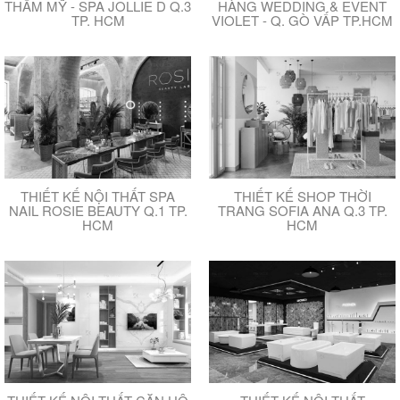
THẨM MỸ - SPA JOLLIE D Q.3
HÀNG WEDDING & EVENT
TP. HCM
VIOLET - Q. GÒ VẤP TP.HCM
THIẾT KẾ NỘI THẤT SPA
THIẾT KẾ SHOP THỜI
NAIL ROSIE BEAUTY Q.1 TP.
TRANG SOFIA ANA Q.3 TP.
HCM
HCM