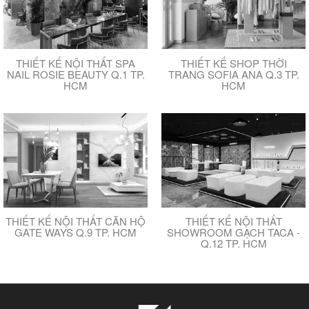
THIẾT KẾ NỘI THẤT SPA
THIẾT KẾ SHOP THỜI
NAIL ROSIE BEAUTY Q.1 TP.
TRANG SOFIA ANA Q.3 TP.
HCM
HCM
THIẾT KẾ NỘI THẤT CĂN HỘ
THIẾT KẾ NỘI THẤT
GATE WAYS Q.9 TP. HCM
SHOWROOM GẠCH TACA -
Q.12 TP. HCM