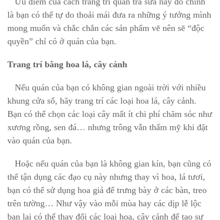
Ưu điểm của cách trang trí
quán trà sữa
này đó chính
là bạn có thể tự do thoải mái đưa ra những ý tưởng mình
mong muốn và chắc chắn các sản phẩm vẽ nên sẽ “độc
quyền” chỉ có ở quán của bạn.
Trang trí bằng hoa lá, cây cảnh
Nếu quán của bạn có không gian ngoài trời với nhiều
khung cửa sổ, hãy trang trí các loại hoa lá, cây cảnh.
Bạn có thể chọn các loại cây mất ít chi phí chăm sóc như
xương rồng, sen đá… nhưng trông vẫn thẩm mỹ khi đặt
vào quán của bạn.
Hoặc nếu quán của bạn là không gian kín, bạn cũng có
thể tận dụng các đạo cụ này nhưng thay vì hoa, lá tươi,
bạn có thể sử dụng hoa giả để trưng bày ở các bàn, treo
trên tường… Như vậy vào mỗi mùa hay các dịp lễ lộc
bạn lại có thể thay đổi các loại hoa, cây cảnh để tạo sự