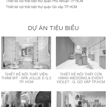
Thiết kế nội thất biệt thự quận Phú Nhuận TP HCM
Thiết kế nội thất biệt thự quận Gò vấp TP HCM
DỰ ÁN TIÊU BIỂU
THIẾT KẾ NỘI THẤT VIỆN
THIẾT KẾ NỘI THẤT CỬA
THẨM MỸ - SPA JOLLIE D Q.3
HÀNG WEDDING & EVENT
TP. HCM
VIOLET - Q. GÒ VẤP TP.HCM