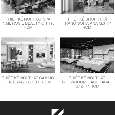
THIẾT KẾ NỘI THẤT SPA
THIẾT KẾ SHOP THỜI
NAIL ROSIE BEAUTY Q.1 TP.
TRANG SOFIA ANA Q.3 TP.
HCM
HCM
THIẾT KẾ NỘI THẤT CĂN HỘ
THIẾT KẾ NỘI THẤT
GATE WAYS Q.9 TP. HCM
SHOWROOM GẠCH TACA -
Q.12 TP. HCM