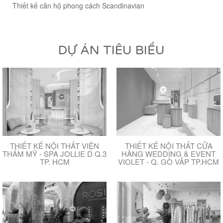
Thiết kế căn hộ phong cách Scandinavian
DỰ ÁN TIÊU BIỂU
THIẾT KẾ NỘI THẤT VIỆN
THIẾT KẾ NỘI THẤT CỬA
THẨM MỸ - SPA JOLLIE D Q.3
HÀNG WEDDING & EVENT
TP. HCM
VIOLET - Q. GÒ VẤP TP.HCM