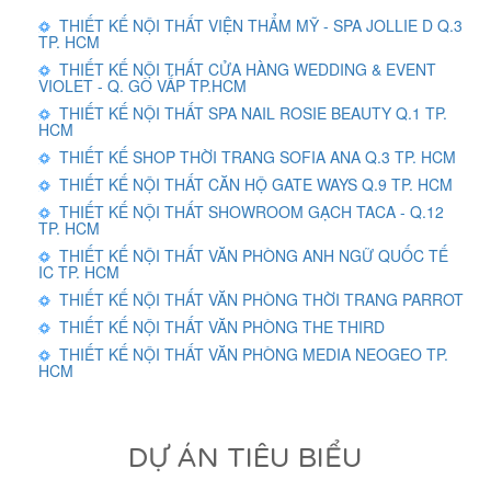
THIẾT KẾ NỘI THẤT VIỆN THẨM MỸ - SPA JOLLIE D Q.3
TP. HCM
THIẾT KẾ NỘI THẤT CỬA HÀNG WEDDING & EVENT
VIOLET - Q. GÒ VẤP TP.HCM
THIẾT KẾ NỘI THẤT SPA NAIL ROSIE BEAUTY Q.1 TP.
HCM
THIẾT KẾ SHOP THỜI TRANG SOFIA ANA Q.3 TP. HCM
THIẾT KẾ NỘI THẤT CĂN HỘ GATE WAYS Q.9 TP. HCM
THIẾT KẾ NỘI THẤT SHOWROOM GẠCH TACA - Q.12
TP. HCM
THIẾT KẾ NỘI THẤT VĂN PHÒNG ANH NGỮ QUỐC TẾ
IC TP. HCM
THIẾT KẾ NỘI THẤT VĂN PHÒNG THỜI TRANG PARROT
THIẾT KẾ NỘI THẤT VĂN PHÒNG THE THIRD
THIẾT KẾ NỘI THẤT VĂN PHÒNG MEDIA NEOGEO TP.
HCM
DỰ ÁN TIÊU BIỂU