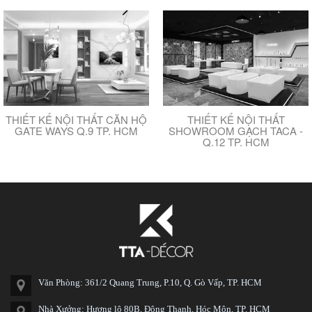
THIẾT KẾ NỘI THẤT CĂN HỘ
THIẾT KẾ NỘI THẤT
GATE WAYS Q.9 TP. HCM
SHOWROOM GẠCH TACA -
Q.12 TP. HCM
Văn Phòng: 361/2 Quang Trung, P.10, Q. Gò Vấp, TP. HCM
Nhà Xưởng: Hương lộ 80B, Đông Thạnh, Hóc Môn, TP. HCM