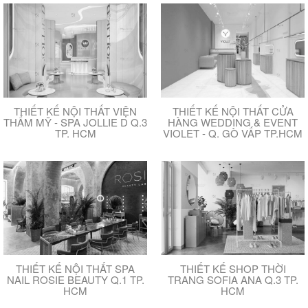
THIẾT KẾ NỘI THẤT VIỆN
THIẾT KẾ NỘI THẤT CỬA
THẨM MỸ - SPA JOLLIE D Q.3
HÀNG WEDDING & EVENT
TP. HCM
VIOLET - Q. GÒ VẤP TP.HCM
THIẾT KẾ NỘI THẤT SPA
THIẾT KẾ SHOP THỜI
NAIL ROSIE BEAUTY Q.1 TP.
TRANG SOFIA ANA Q.3 TP.
HCM
HCM